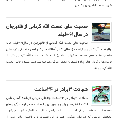
شهید احمد کاظمی، روایت می
صحبت های نعمت الله گردانی از فلاورجان
در سال۶۱+فیلم
صحبت های نعمت الله گردانی از فلاورجان در سال۶۱+فیلم خانه
ایثار نجف آباد: در این فیلم که زمستان۶۱ در آستانه عملیات والفجر مقدماتی در حوالی
فکه توسط مرحوم محمود اصفهانی (باهنر) ضبط شده، نعمت الله گردانی یکی از
فرماندهان گردان های پیاده لشکر ۸ نجف اشرف مصاحبه می کند. رزمنده جانباز نعمت
الله گردانی که
شهادت ۳برادر در ۲۴ساعت
شهادت ۳برادر در ۲۴ساعت نجفعلی کریمی فرمانده گردان‌ ثامن
الائمه لشکر۸، اوایل چهارمین روز اسفند ماه در اوج درگیری‌های
محدودۀ پل سوئیپ بر اثر اصابت تیر تک تیرانداز عراقی به قلبش، شهید می‌شود.
نجفعلی کریمی که دو برادر دیگرش هم در این عملیات و با فاصلۀ زمانی کمتر از