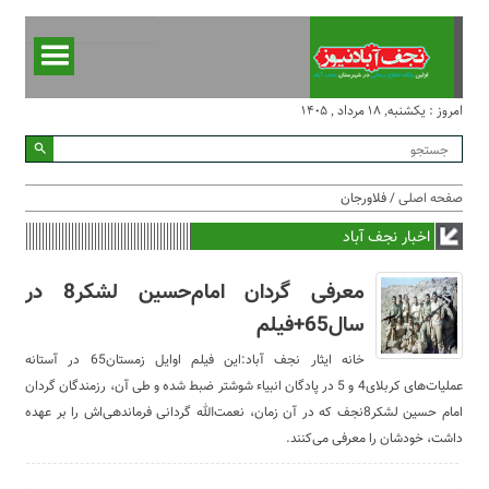
امروز : یکشنبه, ۱۸ مرداد , ۱۴۰۵
صفحه اصلی
/ فلاورجان
اخبار نجف آباد
معرفی گردان امام‌حسین لشکر8 در
سال65+فیلم
خانه ایثار نجف آباد:این فیلم اوایل زمستان65 در آستانه
عملیات‌های کربلای4 و 5 در پادگان انبیاء شوشتر ضبط شده و طی آن، رزمندگان گردان
امام حسین لشکر8نجف که در آن زمان، نعمت‌الله گردانی فرماندهی‌اش را بر عهده
داشت، خودشان را معرفی می‌کنند.