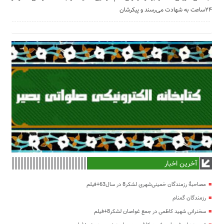
۲۴ساعت به شهادت می‌رسند و پیکرشان
آخرین اخبار
مصاحبۀ رزمندگان خمینی‌شهری لشکر8 در سال63+فیلم
رزمندگان گمنام
سخنرانی شهید کاظمی در جمع غواصان لشکر8+فیلم