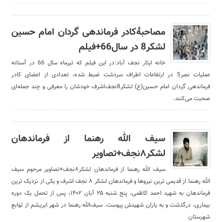
مصاحبۀکادر فرماندهی گردان امام حسین
لشکر8 در سال66+فیلم
خانه ایثار نجف آباد:در این فیلم که تیرماه سال 66 در آستانه
عملیات نصر5 در ارتفاعات اطراف سردشت ضبط شده، تعدادی از اعضای کادر
فرماندهی گردان امام حسین(ع) لشکر8نجف‌اشرف خودشان را معرفی و چند جمله‌ای
صحبت می‌کنند.
سیف الله رهنما از فرماندهان
لشکر۸نجف+تصاویر
سیف الله رهنما از فرماندهان لشکر۸نجف+تصاویر مرحوم سیف
الله رهنما از قدیمی ترین نیروها و فرماندهان لشکر ۸ نجف اشرف و یکی از نزدیک ترین
فرماندهان به شهید احمد کاظمی، پنج شنبه ۲۵ آبان ۱۴۰۲، پس از تحمل یک دوره
بیماری، درگذشت و به یاران شهیدش پیوست. سیف‌الله رهنما در شهر ابریشم از توابع
شهرستان