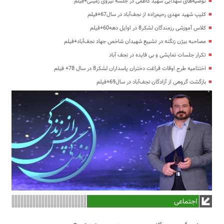
توصیه‌های شهدایی شهید کاظمی در جلسه نیروی زمینی+فیلم
کلیپ شهید مهدی رحیم‌زاده از نجف‌آباد در سال67+فیلم
کلاس آموزشی رزمندگان لشکر8 در اوایل دهه60+فیلم
مصاحبه بیژن زنگنه در تشییع شهیدان شاخص جهاد نجف‌آباد+فیلم
تکرار جلسات نمایشی و بی فایده در نجف آباد
اختتامیه طرح اوقات فراغت دختران پاسداران لشکر8 در سال 78+ فیلم
بازگشت گروهی از آزادگان نجف‌آباد در سال69+فیلم
اجتماعی