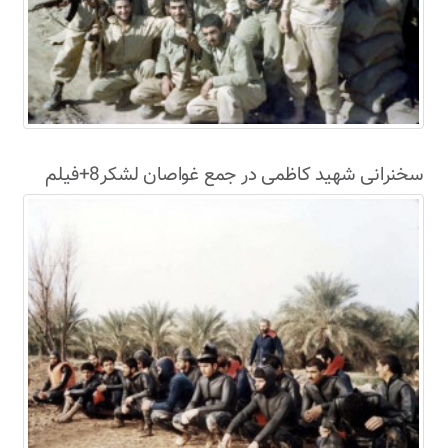
سخنرانی شهید کاظمی در جمع غواصان لشکر8+فیلم