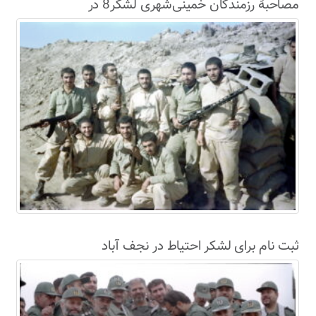
مصاحبۀ رزمندگان خمینی‌شهری لشکر8 در
سال63+فیلم
ثبت نام برای لشکر احتیاط در نجف آباد