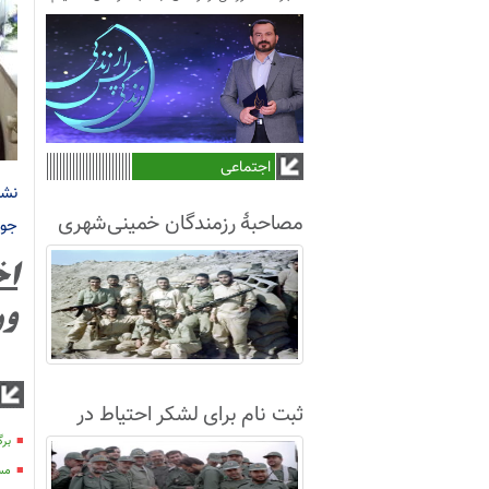
اجتماعی
نشس
مصاحبۀ رزمندگان خمینی‌شهری
جوا
لشکر8 در سال63+فیلم
ور
ثبت نام برای لشکر احتیاط در
نجف آباد
برگ
مسا