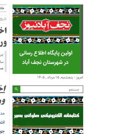
خان
تاریخ انتش
ور
ساب
همر
امروز : پنجشنبه, ۱۵ مرداد , ۱۴۰۵
ور
مدی
انت
جوا