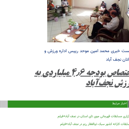
ت خبری محمد امین موحد رییس اداره ورزش و
نان نجف آباد
اختصاص بودجه ۴٫۶ میلیاردی به
زش نجف‌آباد
اخبار مرتبط
زاری مسابقات قهرمانی موی تای استان در نجف آباد+فیلم
بقات کاراته کشور سبک ذوالفقار رزم در نجف آباد+فیلم