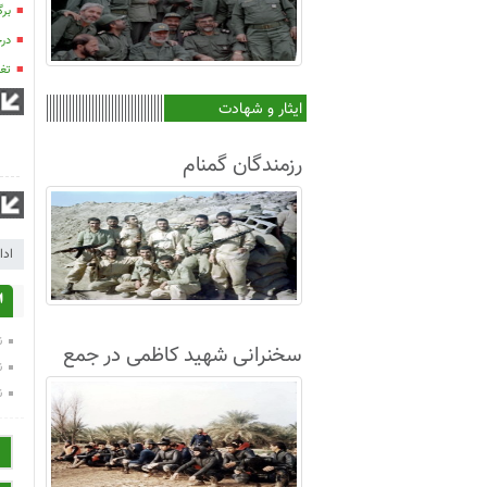
برگ
درخ
تغی
ایثار و شهادت
رزمندگان گمنام
ادا
ا
ن
سخنرانی شهید کاظمی در جمع
ن
غواصان لشکر8+فیلم
ن