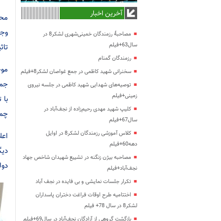
آخرین اخبار
محم
وجو
مصاحبۀ رزمندگان خمینی‌شهری لشکر8 در
سال63+فیلم
تاث
رزمندگان گمنام
موح
سخنرانی شهید کاظمی در جمع غواصان لشکر8+فیلم
جمل
توصیه‌های شهدایی شهید کاظمی در جلسه نیروی
زمینی+فیلم
با 
کلیپ شهید مهدی رحیم‌زاده از نجف‌آباد در
چمن استاد
سال67+فیلم
کلاس آموزشی رزمندگان لشکر8 در اوایل
اعل
دهه60+فیلم
دیگ
مصاحبه بیژن زنگنه در تشییع شهیدان شاخص جهاد
دول
نجف‌آباد+فیلم
تکرار جلسات نمایشی و بی فایده در نجف آباد
اختتامیه طرح اوقات فراغت دختران پاسداران
لشکر8 در سال 78+ فیلم
بازگشت گروهی از آزادگان نجف‌آباد در سال69+فیلم