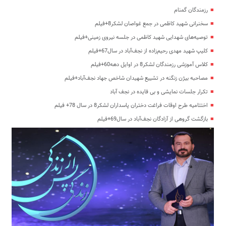
رزمندگان گمنام
سخنرانی شهید کاظمی در جمع غواصان لشکر8+فیلم
توصیه‌های شهدایی شهید کاظمی در جلسه نیروی زمینی+فیلم
کلیپ شهید مهدی رحیم‌زاده از نجف‌آباد در سال67+فیلم
کلاس آموزشی رزمندگان لشکر8 در اوایل دهه60+فیلم
مصاحبه بیژن زنگنه در تشییع شهیدان شاخص جهاد نجف‌آباد+فیلم
تکرار جلسات نمایشی و بی فایده در نجف آباد
اختتامیه طرح اوقات فراغت دختران پاسداران لشکر8 در سال 78+ فیلم
بازگشت گروهی از آزادگان نجف‌آباد در سال69+فیلم