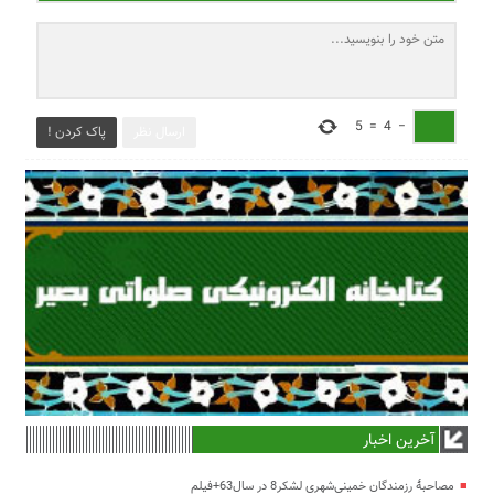
5
=
4
−
ارسال نظر
پاک کردن !
آخرین اخبار
مصاحبۀ رزمندگان خمینی‌شهری لشکر8 در سال63+فیلم