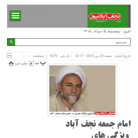
امروز : پنجشنبه, ۱۵ مرداد , ۱۴۰۵
تاریخ انتشار : جمعه 23 می 2014 - 22:17
کد خبر : 9275
مشاهده :
-
چاپ خبر
امام جمعه نجف آباد
ویژگی های