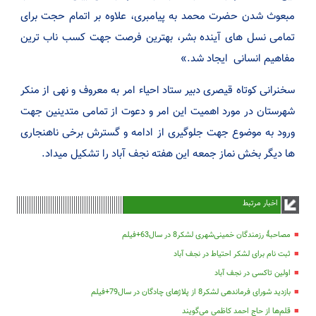
مبعوث شدن حضرت محمد به پیامبری، علاوه بر اتمام حجت برای
تمامی نسل های آینده بشر، بهترین فرصت جهت کسب ناب ترین
مفاهیم انسانی ایجاد شد.»
سخنرانی کوتاه قیصری دبیر ستاد احیاء امر به معروف و نهی از منکر
شهرستان در مورد اهمیت این امر و دعوت از تمامی متدینین جهت
ورود به موضوع جهت جلوگیری از ادامه و گسترش برخی ناهنجاری
ها دیگر بخش نماز جمعه این هفته نجف آباد را تشکیل میداد.
اخبار مرتبط
مصاحبۀ رزمندگان خمینی‌شهری لشکر8 در سال63+فیلم
ثبت نام برای لشکر احتیاط در نجف آباد
اولین تاکسی در نجف آباد
بازدید شورای فرماندهی لشکر8 از پلاژهای چادگان در سال79+فیلم
قلم‌ها از حاج احمد کاظمی می‌گویند