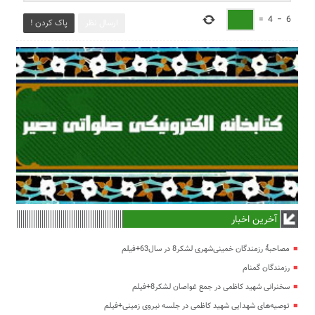
=
4
−
6
ارسال نظر
پاک کردن !
آخرین اخبار
مصاحبۀ رزمندگان خمینی‌شهری لشکر8 در سال63+فیلم
رزمندگان گمنام
سخنرانی شهید کاظمی در جمع غواصان لشکر8+فیلم
توصیه‌های شهدایی شهید کاظمی در جلسه نیروی زمینی+فیلم