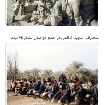
سخنرانی شهید کاظمی در جمع غواصان لشکر8+فیلم