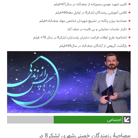
کلیپ شهید مهدی رحیم‌زاده از نجف‌آباد در سال67+فیلم
کلاس آموزشی رزمندگان لشکر8 در اوایل دهه60+فیلم
مصاحبه بیژن زنگنه در تشییع شهیدان شاخص جهاد نجف‌آباد+فیلم
تکرار جلسات نمایشی و بی فایده در نجف آباد
اختتامیه طرح اوقات فراغت دختران پاسداران لشکر8 در سال 78+ فیلم
بازگشت گروهی از آزادگان نجف‌آباد در سال69+فیلم
اجتماعی
مصاحبۀ رزمندگان خمینی‌شهری لشکر8 در