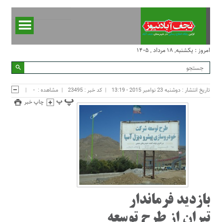
امروز : یکشنبه, ۱۸ مرداد , ۱۴۰۵
تاریخ انتشار : دوشنبه 23 نوامبر 2015 - 13:19
کد خبر : 23495
مشاهده :
-
چاپ خبر
بازدید فرماندار
تیران از طرح توسعه