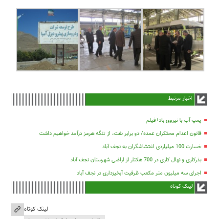
اخبار مرتبط
پمپ آب با نیروی باد+فیلم
قانون اعدام محتکران عمده/ دو برابر نفت، از تنگه هرمز درآمد خواهیم داشت
خسارت 100 میلیاردی اغتشاشگران به نجف آباد
بذرکاری و نهال کاری در 700 هکتار از اراضی شهرستان نجف آباد
اجرای سه میلیون متر مکعب ظرفیت آبخیزداری در نجف آباد
لینک کوتاه
لینک کوتاه