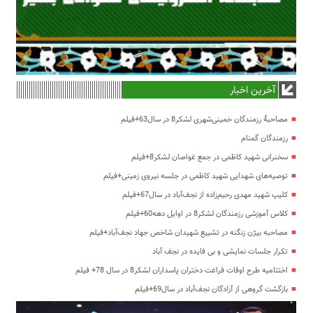
آخرین اخبار
مصاحبۀ رزمندگان خمینی‌شهری لشکر8 در سال63+فیلم
رزمندگان گمنام
سخنرانی شهید کاظمی در جمع غواصان لشکر8+فیلم
توصیه‌های شهدایی شهید کاظمی در جلسه نیروی زمینی+فیلم
کلیپ شهید مهدی رحیم‌زاده از نجف‌آباد در سال67+فیلم
کلاس آموزشی رزمندگان لشکر8 در اوایل دهه60+فیلم
مصاحبه بیژن زنگنه در تشییع شهیدان شاخص جهاد نجف‌آباد+فیلم
تکرار جلسات نمایشی و بی فایده در نجف آباد
اختتامیه طرح اوقات فراغت دختران پاسداران لشکر8 در سال 78+ فیلم
بازگشت گروهی از آزادگان نجف‌آباد در سال69+فیلم