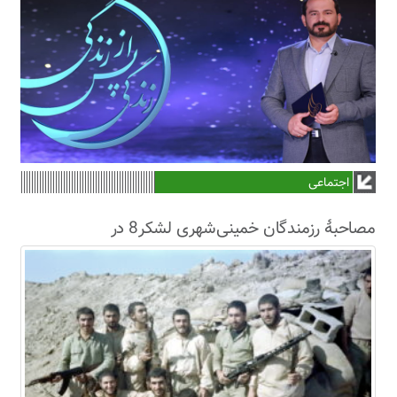
اجتماعی
مصاحبۀ رزمندگان خمینی‌شهری لشکر8 در
سال63+فیلم