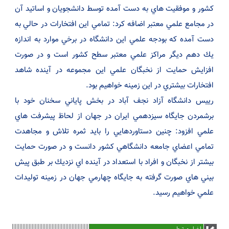
كشور و موفقيت هاي به دست آمده توسط دانشجويان و اساتيد آن
در مجامع علمي معتبر اضافه كرد: تمامي اين افتخارات در حالي به
دست آمده كه بودجه علمي اين دانشگاه در برخي موارد به اندازه
يك دهم ديگر مراكز علمي معتبر سطح كشور است و در صورت
افزايش حمايت از نخبگان علمي اين مجموعه در آينده شاهد
افتخارات بيشتري در اين زمينه خواهيم بود.
ریيس دانشگاه آزاد نجف آباد در بخش پاياني سخنان خود با
برشمردن جايگاه سيزدهمي ايران در جهان از لحاظ پيشرفت هاي
علمي افزود: چنين دستاوردهايي را بايد ثمره تلاش و مجاهدت
تمامي اعضاي جامعه دانشگاهي كشور دانست و در صورت حمايت
بيشتر از نخبگان و افراد با استعداد در آينده اي نزديك بر طبق پيش
بيني هاي صورت گرفته به جايگاه چهارمي جهان در زمينه توليدات
علمي خواهيم رسيد.