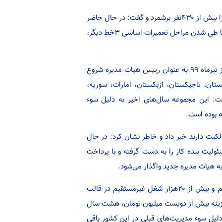
محمد‌حسین شهسواری در جمع اصحاب رسانه تعداد نیروهای فعلی این کارخانه را بیش از ۴۳۰نفر برشمرد و گفت: در حال حاضر
با فعالیت ۴خط تولید، ماهیانه ۳۰۰هزار مترمربع کاشی در ماه تولید می‌کنیم که با طی شدن مراحل تعمیرات اساسی ۳خط دیگر،
شهسواری ۳۵ساله که به عنوان سرمایه‌گذاری از یزد کارش را در این مجموعه از تیرماه ۹۹ به عنوان رییس هیات مدیره شروع
ن، افغانستان، تاجیکستان، ازبکستان، امارات، سوریه،
: این مجموعه سال‌های اخیر به دلیل سوء
 بوده است.
 شرکت که بیش از ۸۶درصد سهام را در مالکیت دارند خبر داد و خاطر نشان کرد: در حال
ولیت بنده کار را به دست گرفته و با پرداخت
ه هیات مدیره جدید واگذار می‌شود.
شهسواری در پایان از پتانسیل این کارخانه برای ایجاد حداقل ۱۵۰۰شغل مستقیم و بیش از ۲۰هزار شغل غیرمستقیم در قالب
ولید کاشی پُرسلان که با هزینه بیش از دویست میلیون تومان، هشت سال
اکنون به دلیل سوء مدیریت‌های قبلی در این کشور باقی