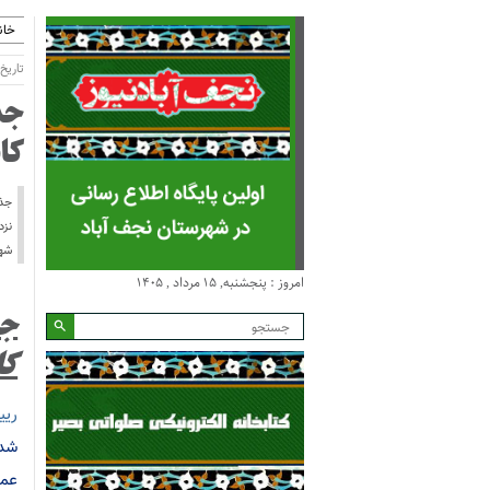
خان
تاریخ انتش
کا
نزد
شهر
امروز : پنجشنبه, ۱۵ مرداد , ۱۴۰۵
کا
ری
شده
عمد