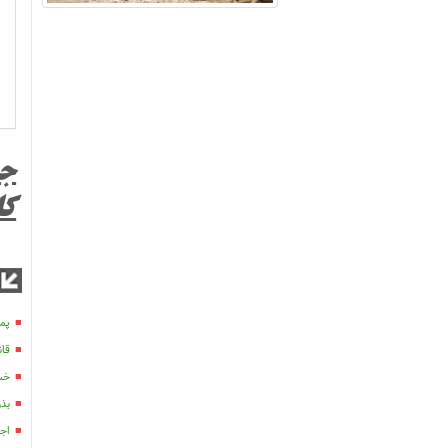
کا
پمپ
قان
خسارت 100 می
بذرکار
اج