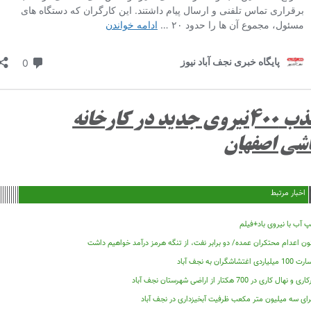
جذب ۴۰۰نیروی جدید در کارخانه
شی اصفهان
اخبار مرتبط
 آب با نیروی باد+فیلم
ون اعدام محتکران عمده/ دو برابر نفت، از تنگه هرمز درآمد خواهیم داشت
لیاردی اغتشاشگران به نجف آباد
ی و نهال کاری در 700 هکتار از اراضی شهرستان نجف آباد
رای سه میلیون متر مکعب ظرفیت آبخیزداری در نجف آباد