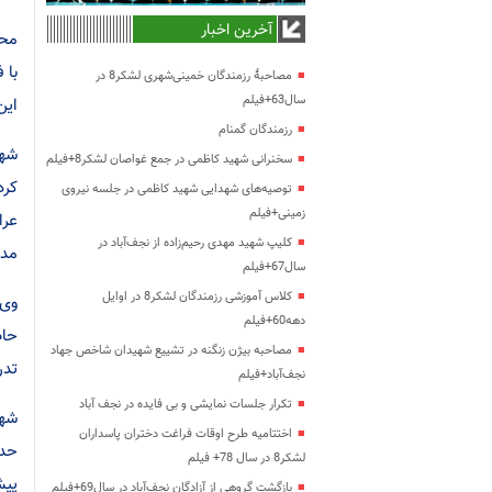
آخرین اخبار
مصاحبۀ رزمندگان خمینی‌شهری لشکر8 در
سال63+فیلم
این میزان ظ
رزمندگان گمنام
سخنرانی شهید کاظمی در جمع غواصان لشکر8+فیلم
توصیه‌های شهدایی شهید کاظمی در جلسه نیروی
زمینی+فیلم
عرا
کلیپ شهید مهدی رحیم‌زاده از نجف‌آباد در
مدی
سال67+فیلم
کلاس آموزشی رزمندگان لشکر8 در اوایل
دهه60+فیلم
حاض
مصاحبه بیژن زنگنه در تشییع شهیدان شاخص جهاد
تدر
نجف‌آباد+فیلم
تکرار جلسات نمایشی و بی فایده در نجف آباد
اختتامیه طرح اوقات فراغت دختران پاسداران
لشکر8 در سال 78+ فیلم
بازگشت گروهی از آزادگان نجف‌آباد در سال69+فیلم