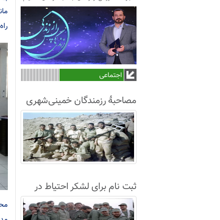
مان
راه
اجتماعی
مصاحبۀ رزمندگان خمینی‌شهری
لشکر8 در سال63+فیلم
ثبت نام برای لشکر احتیاط در
نجف آباد
مح
مدی