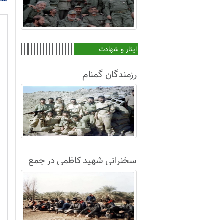
ایثار و شهادت
رزمندگان گمنام
سخنرانی شهید کاظمی در جمع
غواصان لشکر8+فیلم