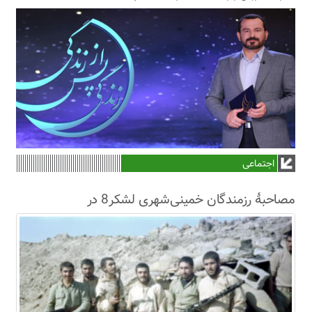
اجتماعی
مصاحبۀ رزمندگان خمینی‌شهری لشکر8 در
سال63+فیلم