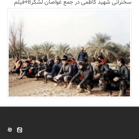
سخنرانی شهید کاظمی در جمع غواصان لشکر8+فیلم