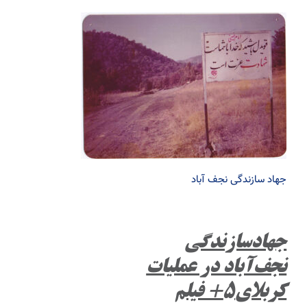
جهاد سازندگی نجف آباد
جهادسازندگی
نجف‌آباد در عملیات
کربلای۵+ فیلم