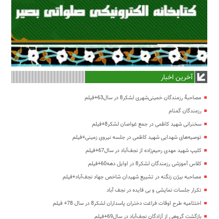
آخرین اخبار
مصاحبۀ رزمندگان خمینی‌شهری لشکر8 در سال63+فیلم
رزمندگان گمنام
سخنرانی شهید کاظمی در جمع غواصان لشکر8+فیلم
توصیه‌های شهدایی شهید کاظمی در جلسه نیروی زمینی+فیلم
کلیپ شهید مهدی رحیم‌زاده از نجف‌آباد در سال67+فیلم
کلاس آموزشی رزمندگان لشکر8 در اوایل دهه60+فیلم
مصاحبه بیژن زنگنه در تشییع شهیدان شاخص جهاد نجف‌آباد+فیلم
تکرار جلسات نمایشی و بی فایده در نجف آباد
اختتامیه طرح اوقات فراغت دختران پاسداران لشکر8 در سال 78+ فیلم
بازگشت گروهی از آزادگان نجف‌آباد در سال69+فیلم