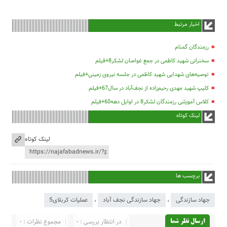
اخبار مرتبط
رزمندگان گمنام
سخنرانی شهید کاظمی در جمع غواصان لشکر8+فیلم
توصیه‌های شهدایی شهید کاظمی در جلسه نیروی زمینی+فیلم
کلیپ شهید مهدی رحیم‌زاده از نجف‌آباد در سال67+فیلم
کلاس آموزشی رزمندگان لشکر8 در اوایل دهه60+فیلم
لینک کوتاه
لینک کوتاه
برچسب ها
جهاد سازندگی
،
جهاد سازندگی نجف آباد
،
عملیات کربلای5
در انتظار بررسی : 0
مجموع نظرات : 0
ارسال نظر شما