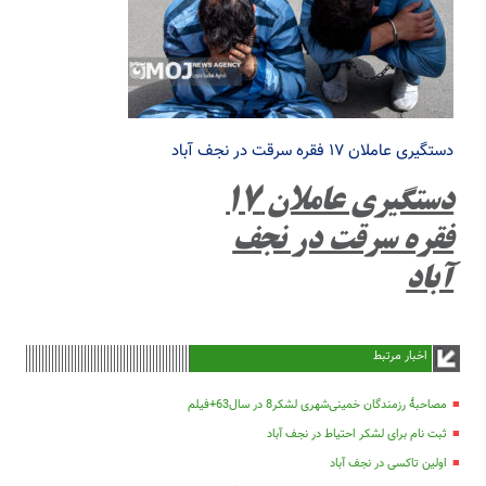
دستگیری عاملان ۱۷ فقره سرقت در نجف آباد
دستگیری عاملان ۱۷
فقره سرقت در نجف
آباد
اخبار مرتبط
مصاحبۀ رزمندگان خمینی‌شهری لشکر8 در سال63+فیلم
ثبت نام برای لشکر احتیاط در نجف آباد
اولین تاکسی در نجف آباد