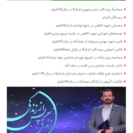
مصاحبۀ رزمندگان خمینی‌شهری لشکر8 در سال63+فیلم
رزمندگان گمنام
سخنرانی شهید کاظمی در جمع غواصان لشکر8+فیلم
توصیه‌های شهدایی شهید کاظمی در جلسه نیروی زمینی+فیلم
کلیپ شهید مهدی رحیم‌زاده از نجف‌آباد در سال67+فیلم
کلاس آموزشی رزمندگان لشکر8 در اوایل دهه60+فیلم
مصاحبه بیژن زنگنه در تشییع شهیدان شاخص جهاد نجف‌آباد+فیلم
تکرار جلسات نمایشی و بی فایده در نجف آباد
اختتامیه طرح اوقات فراغت دختران پاسداران لشکر8 در سال 78+ فیلم
بازگشت گروهی از آزادگان نجف‌آباد در سال69+فیلم