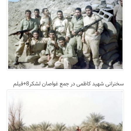
سخنرانی شهید کاظمی در جمع غواصان لشکر8+فیلم