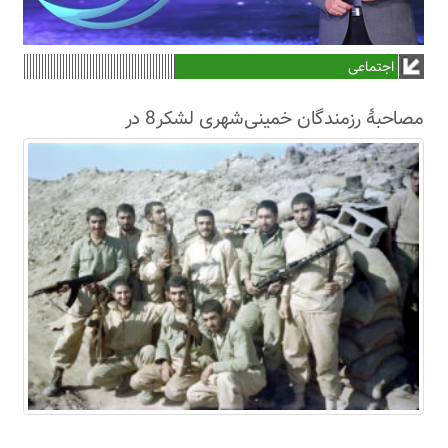
اجتماعی
مصاحبۀ رزمندگان خمینی‌شهری لشکر8 در
سال63+فیلم