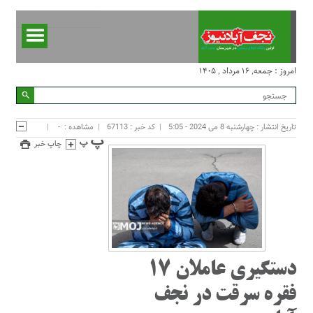
امروز : جمعه, ۱۶ مرداد , ۱۴۰۵
تاریخ انتشار : چهارشنبه 8 می 2024 - 5:05
کد خبر : 67113
مشاهده :
-
چاپ خبر
دستگیری عاملان ۱۷
فقره سرقت در نجف