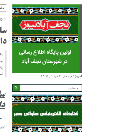
خان
تاریخ انتش
سا
دا
ساخ
پرن
اسل
امروز : جمعه, ۱۶ مرداد , ۱۴۰۵
سا
دا
ایس
اوی