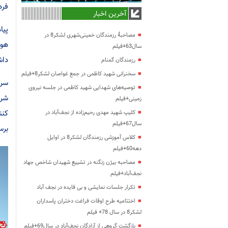
فره
آخرین اخبار
پیا
مصاحبۀ رزمندگان خمینی‌شهری لشکر8 در
هوا
سال63+فیلم
داش
رزمندگان گمنام
سخنرانی شهید کاظمی در جمع غواصان لشکر8+فیلم
سرا
توصیه‌های شهدایی شهید کاظمی در جلسه نیروی
شرو
زمینی+فیلم
کنن
کلیپ شهید مهدی رحیم‌زاده از نجف‌آباد در
سال67+فیلم
برس
کلاس آموزشی رزمندگان لشکر8 در اوایل
دهه60+فیلم
مصاحبه بیژن زنگنه در تشییع شهیدان شاخص جهاد
نجف‌آباد+فیلم
تکرار جلسات نمایشی و بی فایده در نجف آباد
اختتامیه طرح اوقات فراغت دختران پاسداران
لشکر8 در سال 78+ فیلم
بازگشت گروهی از آزادگان نجف‌آباد در سال69+فیلم