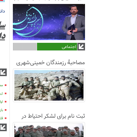
دان
سا
دا
اجتماعی
مصاحبۀ رزمندگان خمینی‌شهری
لشکر8 در سال63+فیلم
مصا
ثبت
اول
بازدی
ثبت نام برای لشکر احتیاط در
قلم
نجف آباد