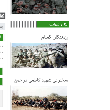
ایثار و شهادت
پژ
رزمندگان گمنام
ا
ن
ن
ن
سخنرانی شهید کاظمی در جمع
غواصان لشکر8+فیلم