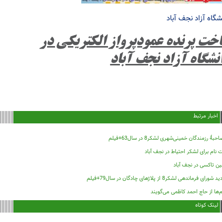
شگاه آزاد نجف آباد
خت پرنده عمودپرواز الکتریکی در
نشگاه آزاد نجف آباد
اخبار مرتبط
حبۀ رزمندگان خمینی‌شهری لشکر8 در سال63+فیلم
 نام برای لشکر احتیاط در نجف آباد
ین تاکسی در نجف آباد
د شورای فرماندهی لشکر8 از پلاژهای چادگان در سال79+فیلم
‌ها از حاج احمد کاظمی می‌گویند
لینک کوتاه