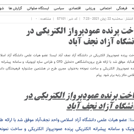
ه
فرهنگی
اجتماعی
ورزشی
اقتصادی
سیاسی
ایستگاه صلواتی
گزارش ها
شهر
ار : سه‌شنبه 22 ژوئن 2021 - 7:23
کد خبر : 57101
مشاهده :
-
خت پرنده عمودپرواز الکتریکی در
نشگاه آزاد نجف آباد
ت پرنده عمودپرواز الکتریکی در دانشگاه آزاد نجف آباد ایسنا: عضو هیات علمی دانشگاه آزاد اسلا
نجف‌آباد موفق شد با ارائه طرح برون‌دانشگاهی «تحلیل CFD و طراحی سازه اویونیک و سامانه
ده عمودپرواز الکتریکی و ساخت نمونه» به‌عنوان مجری طرح در هشتمین جشنواره فرهیختگان دانشگ
امی حائز رتبه برتر شود. پیام
خت پرنده عمودپرواز الکتریکی در
نشگاه آزاد نجف آباد
نا:
ونیک و سامانه پیشرانه الکتریکی پرنده عمودپرواز الکتریکی و ساخت نم