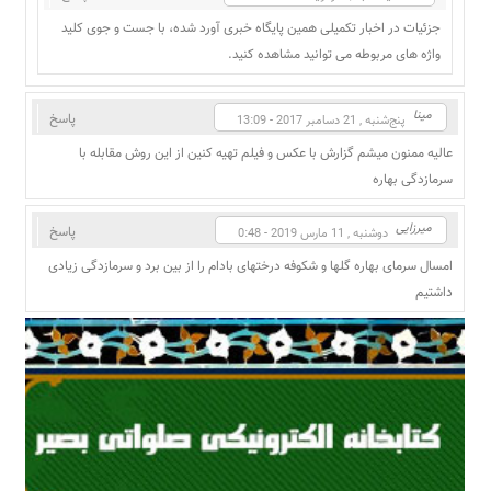
جزئیات در اخبار تکمیلی همین پایگاه خبری آورد شده، با جست و جوی کلید
واژه های مربوطه می توانید مشاهده کنید.
مینا
پاسخ
پنج‌شنبه , 21 دسامبر 2017 - 13:09
عالیه ممنون میشم گزارش با عکس و فیلم تهیه کنین از این روش مقابله با
سرمازدگی بهاره
میرزایی
پاسخ
دوشنبه , 11 مارس 2019 - 0:48
امسال سرمای بهاره گلها و شکوفه درختهای بادام را از بین برد و سرمازدگی زیادی
داشتیم