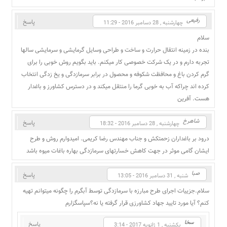
رفیعی
پاسخ
چهارشنبه , 28 دسامبر 2016 - 11:29
سلام
بنده در زمینه انتقال حرارت و ساخت و طراحی وسایل گرمایشی و سرمایشی سالها
تجربه دارم و در یک شرکت خصوصی کار میکنم. باید بگویم روش خوبی را برای
گرم کردن باغ و محافظت شکوفه و محصول در برابر سرمازدگی و یخ زدگی انتخاب
کرده اند چراکه آب به خوبی گرما را منتقل میکند و در دسترس کشاورز و باغدار
هست. آفرین
شاهرخ
پاسخ
چهارشنبه , 28 دسامبر 2016 - 18:32
درود بر باغداران زحمتکش و جناب مهندس رضا کریمی. امیدوارم روش و طرح
ایشان گامی موثر در جهت کاهش خسارتهای سرمازدگی بهاره باغات میوه باشد
صبا
پاسخ
شنبه , 31 دسامبر 2016 - 13:05
سلام.جزییات اجرای طرح مبارزه با سرمازدگی توسط آبگرم را چگونه میتوانم تهیه
کنم؟ آیا مورد تایید جهاد کشاورزی قرار گرفته یا نه؟سپاسگزارم
سخا
پاسخ
یکشنبه , 1 ژانویه 2017 - 3:14