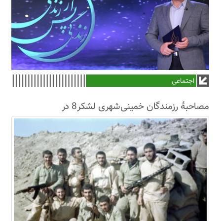
اجتماعی
مصاحبۀ رزمندگان خمینی‌شهری لشکر8 در
سال63+فیلم