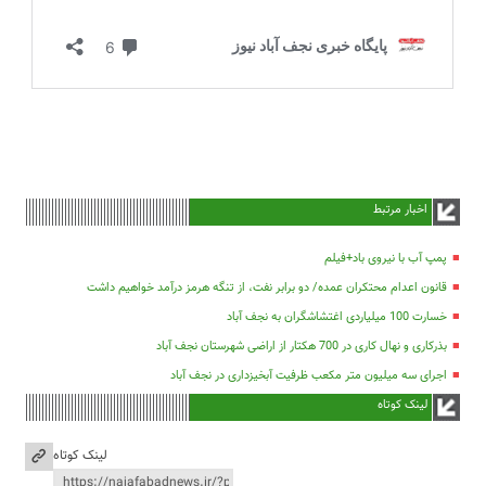
اخبار مرتبط
پمپ آب با نیروی باد+فیلم
قانون اعدام محتکران عمده/ دو برابر نفت، از تنگه هرمز درآمد خواهیم داشت
خسارت 100 میلیاردی اغتشاشگران به نجف آباد
بذرکاری و نهال کاری در 700 هکتار از اراضی شهرستان نجف آباد
اجرای سه میلیون متر مکعب ظرفیت آبخیزداری در نجف آباد
لینک کوتاه
لینک کوتاه