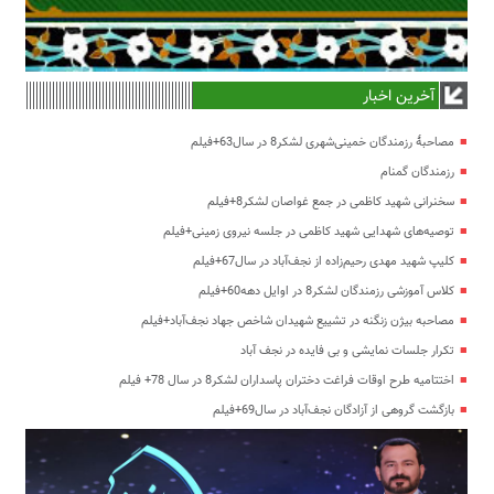
آخرین اخبار
مصاحبۀ رزمندگان خمینی‌شهری لشکر8 در سال63+فیلم
رزمندگان گمنام
سخنرانی شهید کاظمی در جمع غواصان لشکر8+فیلم
توصیه‌های شهدایی شهید کاظمی در جلسه نیروی زمینی+فیلم
کلیپ شهید مهدی رحیم‌زاده از نجف‌آباد در سال67+فیلم
کلاس آموزشی رزمندگان لشکر8 در اوایل دهه60+فیلم
مصاحبه بیژن زنگنه در تشییع شهیدان شاخص جهاد نجف‌آباد+فیلم
تکرار جلسات نمایشی و بی فایده در نجف آباد
اختتامیه طرح اوقات فراغت دختران پاسداران لشکر8 در سال 78+ فیلم
بازگشت گروهی از آزادگان نجف‌آباد در سال69+فیلم