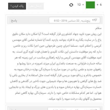
12
=
+
6
ارسال نظر
پاک کردن !
ازاده
پاسخ
پنج‌شنبه , 22 دسامبر 2016 - 8:52
سلام
این روش مورد تایید جهاد کشاورزی قرار گرفته است؟ آیا امکان دارد مکان دقیق
باغ را در سایت بگذارید تا افراد بتوانند بازدید کنند؟یا شماره تماس آقای مهندس
کریمی را اعلام کنید. مسلما اجرای چنین طرحهایی حین اجرا نکات ریز و خاصی
دارد که رمز موفقیت دانستن این نکات کلیدی یا همان فوت کوزه گری است. به
امید موفقیت آقای مهندس کریمی و ارایه راهکاری مناسب در این زمینه که هر
ساله خسارت فراوانی به صنعت باغداری ایران میزند.امروزه در دنیا روشها و
راههای جدید و علمی زیادی در مورد مبارزه با سرمازدگی بهاره درختان میوه به
خصوص بادام و زردالو مورد بررسی قرار گرفته است مثل استفاده از بخاری باغی یا
ضد یخ های گیاهی یا هورمون ها و مواد شیمیایی جهت تاخیر در گلدهی و کاهش
خسارت سرمازدگی بهاره درختان میوه و یا بادبزن های بزرگ و ایجاد باد و جابجایی
هوا و… اما هر کدام مشکلات خاص خود را دارند. سرمازدگی بهاره گاهی تمام
محصول و گلهای یک درخت میوه را نابود میکند.
حسین