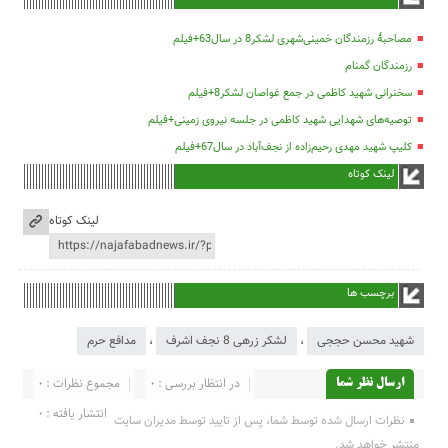
مصاحبۀ رزمندگان خمینی‌شهری لشکر8 در سال63+فیلم
رزمندگان گمنام
سخنرانی شهید کاظمی در جمع غواصان لشکر8+فیلم
توصیه‌های شهدایی شهید کاظمی در جلسه نیروی زمینی+فیلم
کلیپ شهید مهدی رحیم‌زاده از نجف‌آباد در سال67+فیلم
لینک کوتاه
لینک کوتاه
برچسب ها
شهید محسن حججی
،
لشکر زرهی 8 نجف اشرف
،
مدافع حرم
در انتظار بررسی : 0
مجموع نظرات : 0
ارسال نظر شما
انتشار یافته : 0
نظرات ارسال شده توسط شما، پس از تایید توسط مدیران سایت
منتشر خواهد شد.