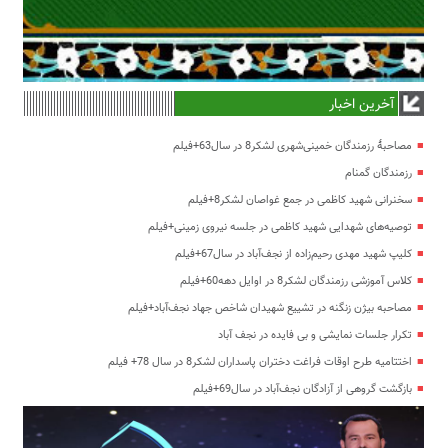
آخرین اخبار
مصاحبۀ رزمندگان خمینی‌شهری لشکر8 در سال63+فیلم
رزمندگان گمنام
سخنرانی شهید کاظمی در جمع غواصان لشکر8+فیلم
توصیه‌های شهدایی شهید کاظمی در جلسه نیروی زمینی+فیلم
کلیپ شهید مهدی رحیم‌زاده از نجف‌آباد در سال67+فیلم
کلاس آموزشی رزمندگان لشکر8 در اوایل دهه60+فیلم
مصاحبه بیژن زنگنه در تشییع شهیدان شاخص جهاد نجف‌آباد+فیلم
تکرار جلسات نمایشی و بی فایده در نجف آباد
اختتامیه طرح اوقات فراغت دختران پاسداران لشکر8 در سال 78+ فیلم
بازگشت گروهی از آزادگان نجف‌آباد در سال69+فیلم