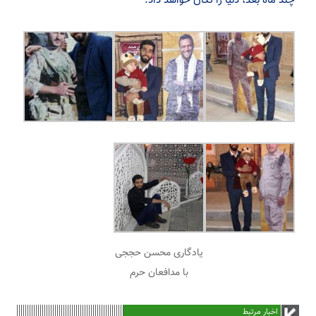
چند ماه بعد، دنیا را تکان خواهد داد.
یادگاری محسن حججی
با مدافعان حرم
اخبار مرتبط