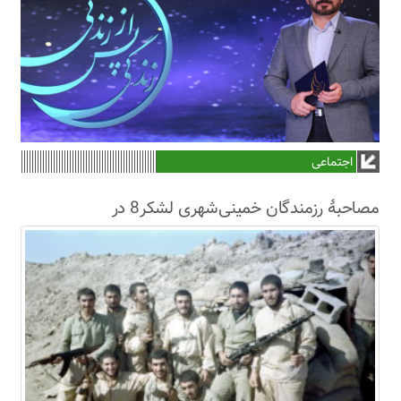
اجتماعی
مصاحبۀ رزمندگان خمینی‌شهری لشکر8 در
سال63+فیلم