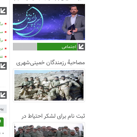
برگ
مسا
برگ
اجتماعی
درخ
تغی
مصاحبۀ رزمندگان خمینی‌شهری
لشکر8 در سال63+فیلم
پو
ثبت نام برای لشکر احتیاط در
ا
نجف آباد
ن