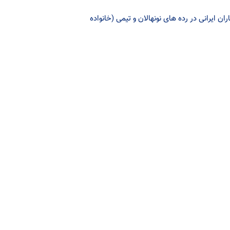
های ۱۱ و ۱۲ تیر ۱۴۰۰ برگزار شد، تکواندوکاران ایرانی در رده های نونهالان و تیمی (خانواده