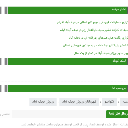
اخبار مرتبط
زاری مسابقات قهرمانی موی تای استان در نجف آباد+فیلم
بقات کاراته کشور سبک ذوالفقار رزم در نجف آباد+فیلم
زاری رقابت های هنرهای زورخانه ای در نجف آباد
شش بازیکنان نجف آباد در بدمینتون قهرمانی استان
یر مدیر ورزش نجف آباد در کمتر از یک سال
لینک کوتاه
برچسب ها
مسه
،
تکواندو
،
قهرمانان ورزش نجف آباد
،
ورزش نجف آباد
انتشار یاف
رسال نظر شما
ظرات ارسال شده توسط شما، پس از تایید توسط مدیران سایت منتشر خواهد شد.