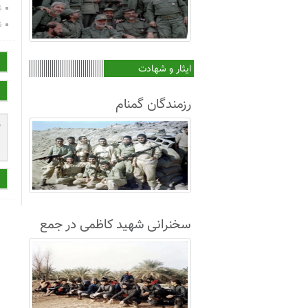
ن
ن
ایثار و شهادت
رزمندگان گمنام
سخنرانی شهید کاظمی در جمع
غواصان لشکر8+فیلم