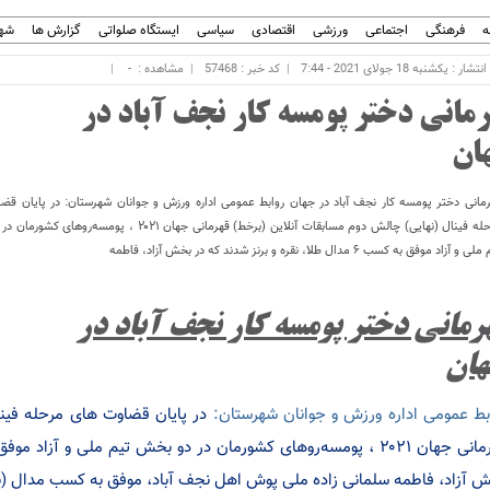
ه
فرهنگی
اجتماعی
ورزشی
اقتصادی
سیاسی
ایستگاه صلواتی
گزارش ها
شهر
ار : یکشنبه 18 جولای 2021 - 7:44
کد خبر : 57468
مشاهده :
-
رمانی دختر پومسه کار نجف آباد در
ان
مانی دختر پومسه کار نجف آباد در جهان روابط عمومی اداره ورزش و جوانان شهرستان: در پایان قض
مرحله فینال (نهایی) چالش دوم مسابقات آنلاین (برخط) قهرمانی جهان ۲۰۲۱ ، پومسه‌
 و آزاد موفق به کسب ۶ مدال طلا، نقره و برنز شدند که در بخش آزاد، فاطمه
رمانی دختر پومسه کار نجف آباد در
ان
بط عمومی اداره ورزش و جوانان شهرستان:
در پایان قضاوت های مرحله فینا
 آزاد، فاطمه سلمانی زاده ملی پوش اهل نجف آباد، موفق به کسب مدال (ن