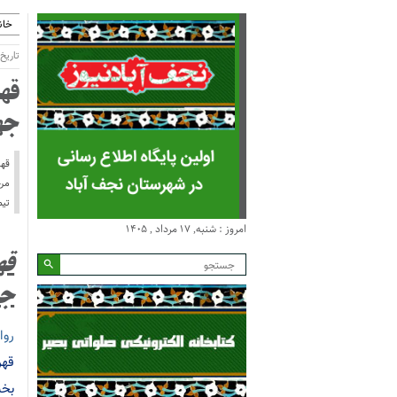
خان
تاریخ انتش
قه
جه
قهر
تیم ملی
امروز : شنبه, ۱۷ مرداد , ۱۴۰۵
قه
جه
روا
بخش