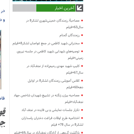
آخرین اخبار
و د
مصاحبۀ رزمندگان خمینی‌شهری لشکر8 در
سال63+فیلم
رزمندگان گمنام
سخنرانی شهید کاظمی در جمع غواصان لشکر8+فیلم
توصیه‌های شهدایی شهید کاظمی در جلسه نیروی
زمینی+فیلم
کلیپ شهید مهدی رحیم‌زاده از نجف‌آباد در
سال67+فیلم
کلاس آموزشی رزمندگان لشکر8 در اوایل
دهه60+فیلم
مصاحبه بیژن زنگنه در تشییع شهیدان شاخص جهاد
فاط
نجف‌آباد+فیلم
تکرار جلسات نمایشی و بی فایده در نجف آباد
قه
اختتامیه طرح اوقات فراغت دختران پاسداران
جه
لشکر8 در سال 78+ فیلم
بازگشت گروهی از آزادگان نجف‌آباد در سال69+فیلم