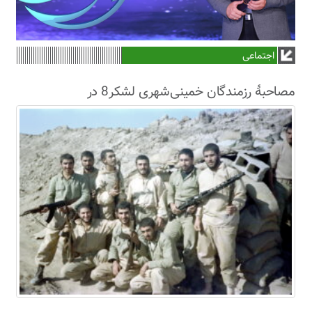
اجتماعی
مصاحبۀ رزمندگان خمینی‌شهری لشکر8 در
سال63+فیلم