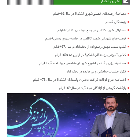
آخرین اخبار
مصاحبۀ رزمندگان خمینی‌شهری لشکر8 در سال63+فیلم
رزمندگان گمنام
سخنرانی شهید کاظمی در جمع غواصان لشکر8+فیلم
توصیه‌های شهدایی شهید کاظمی در جلسه نیروی زمینی+فیلم
کلیپ شهید مهدی رحیم‌زاده از نجف‌آباد در سال67+فیلم
کلاس آموزشی رزمندگان لشکر8 در اوایل دهه60+فیلم
مصاحبه بیژن زنگنه در تشییع شهیدان شاخص جهاد نجف‌آباد+فیلم
تکرار جلسات نمایشی و بی فایده در نجف آباد
اختتامیه طرح اوقات فراغت دختران پاسداران لشکر8 در سال 78+ فیلم
بازگشت گروهی از آزادگان نجف‌آباد در سال69+فیلم