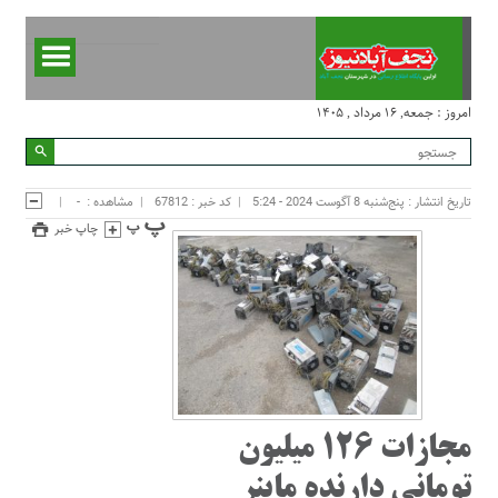
امروز : جمعه, ۱۶ مرداد , ۱۴۰۵
تاریخ انتشار : پنج‌شنبه 8 آگوست 2024 - 5:24
کد خبر : 67812
مشاهده :
-
چاپ خبر
مجازات ۱۲۶ میلیون
تومانی دارنده ماینر