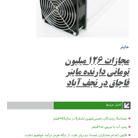
ماینر
مجازات ۱۲۶ میلیون
تومانی دارنده ماینر
قاچاق در نجف آباد
اخبار مرتبط
مصاحبۀ رزمندگان خمینی‌شهری لشکر8 در سال63+فیلم
پمپ آب با نیروی باد+فیلم
قانون اعدام محتکران عمده/ دو برابر نفت، از تنگه هرمز درآمد خواهیم داشت