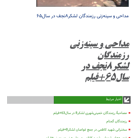
مداحی و سینه‌زنی رزمندگان لشکر۸نجف در سال۶۵
مداحی و سینه‌زنی
رزمندگان
لشکر۸نجف در
سال۶۵+فیلم
اخبار مرتبط
مصاحبۀ رزمندگان خمینی‌شهری لشکر8 در سال63+فیلم
رزمندگان گمنام
سخنرانی شهید کاظمی در جمع غواصان لشکر8+فیلم