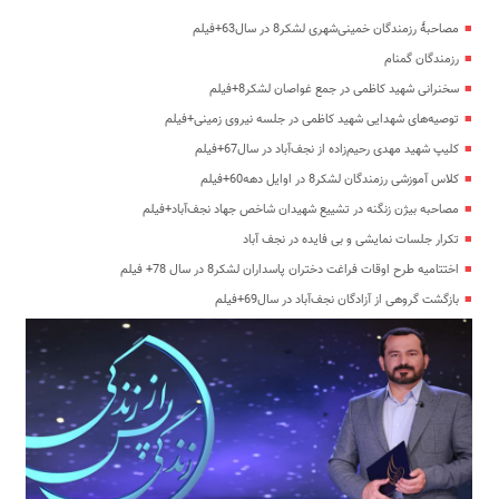
مصاحبۀ رزمندگان خمینی‌شهری لشکر8 در سال63+فیلم
رزمندگان گمنام
سخنرانی شهید کاظمی در جمع غواصان لشکر8+فیلم
توصیه‌های شهدایی شهید کاظمی در جلسه نیروی زمینی+فیلم
کلیپ شهید مهدی رحیم‌زاده از نجف‌آباد در سال67+فیلم
کلاس آموزشی رزمندگان لشکر8 در اوایل دهه60+فیلم
مصاحبه بیژن زنگنه در تشییع شهیدان شاخص جهاد نجف‌آباد+فیلم
تکرار جلسات نمایشی و بی فایده در نجف آباد
اختتامیه طرح اوقات فراغت دختران پاسداران لشکر8 در سال 78+ فیلم
بازگشت گروهی از آزادگان نجف‌آباد در سال69+فیلم