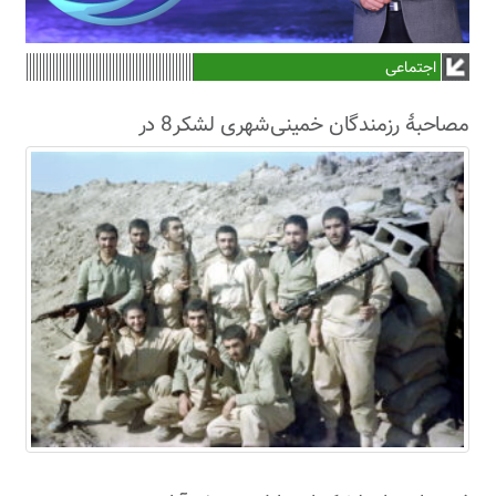
اجتماعی
مصاحبۀ رزمندگان خمینی‌شهری لشکر8 در
سال63+فیلم