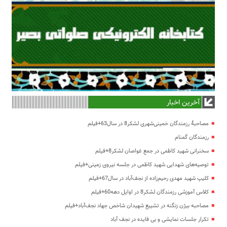
آخرین اخبار
مصاحبۀ رزمندگان خمینی‌شهری لشکر8 در سال63+فیلم
رزمندگان گمنام
سخنرانی شهید کاظمی در جمع غواصان لشکر8+فیلم
توصیه‌های شهدایی شهید کاظمی در جلسه نیروی زمینی+فیلم
کلیپ شهید مهدی رحیم‌زاده از نجف‌آباد در سال67+فیلم
کلاس آموزشی رزمندگان لشکر8 در اوایل دهه60+فیلم
مصاحبه بیژن زنگنه در تشییع شهیدان شاخص جهاد نجف‌آباد+فیلم
تکرار جلسات نمایشی و بی فایده در نجف آباد