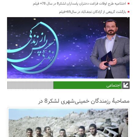
اختتامیه طرح اوقات فراغت دختران پاسداران لشکر8 در سال 78+ فیلم
بازگشت گروهی از آزادگان نجف‌آباد در سال69+فیلم
اجتماعی
مصاحبۀ رزمندگان خمینی‌شهری لشکر8 در
سال63+فیلم