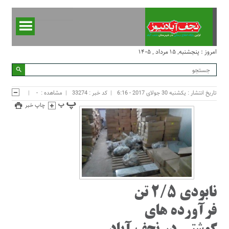
امروز : پنجشنبه, ۱۵ مرداد , ۱۴۰۵
تاریخ انتشار : یکشنبه 30 جولای 2017 - 6:16
کد خبر : 33274
مشاهده :
-
چاپ خبر
نابودی 2/5 تن
فرآورده های