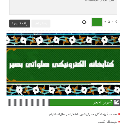
=
3
−
9
ارسال نظر
پاک کردن !
آخرین اخبار
مصاحبۀ رزمندگان خمینی‌شهری لشکر8 در سال63+فیلم
رزمندگان گمنام