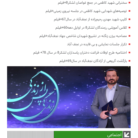
سخنرانی شهید کاظمی در جمع غواصان لشکر8+فیلم
توصیه‌های شهدایی شهید کاظمی در جلسه نیروی زمینی+فیلم
کلیپ شهید مهدی رحیم‌زاده از نجف‌آباد در سال67+فیلم
کلاس آموزشی رزمندگان لشکر8 در اوایل دهه60+فیلم
مصاحبه بیژن زنگنه در تشییع شهیدان شاخص جهاد نجف‌آباد+فیلم
تکرار جلسات نمایشی و بی فایده در نجف آباد
اختتامیه طرح اوقات فراغت دختران پاسداران لشکر8 در سال 78+ فیلم
بازگشت گروهی از آزادگان نجف‌آباد در سال69+فیلم
اجتماعی