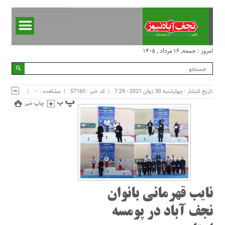
امروز : جمعه, ۱۶ مرداد , ۱۴۰۵
تاریخ انتشار : چهارشنبه 30 ژوئن 2021 - 7:29
کد خبر : 57160
مشاهده :
-
چاپ خبر
نایب قهرمانی بانوان
نجف آباد در پومسه