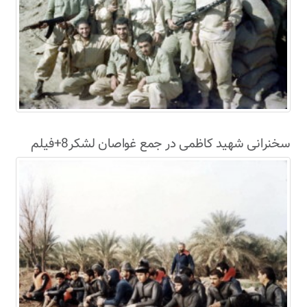
سخنرانی شهید کاظمی در جمع غواصان لشکر8+فیلم