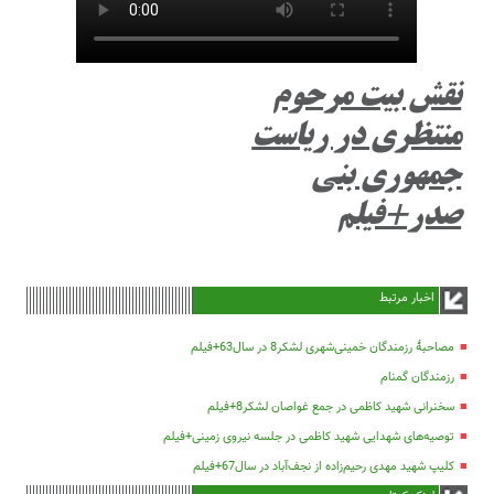
نقش بیت مرحوم
منتظری در ریاست
جمهوری بنی
صدر+فیلم
اخبار مرتبط
مصاحبۀ رزمندگان خمینی‌شهری لشکر8 در سال63+فیلم
رزمندگان گمنام
سخنرانی شهید کاظمی در جمع غواصان لشکر8+فیلم
توصیه‌های شهدایی شهید کاظمی در جلسه نیروی زمینی+فیلم
کلیپ شهید مهدی رحیم‌زاده از نجف‌آباد در سال67+فیلم