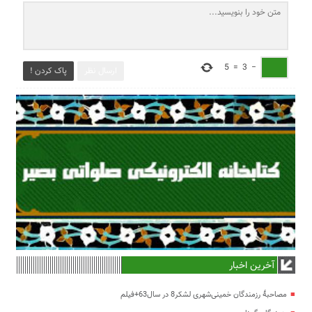
5
=
3
−
ارسال نظر
پاک کردن !
آخرین اخبار
مصاحبۀ رزمندگان خمینی‌شهری لشکر8 در سال63+فیلم