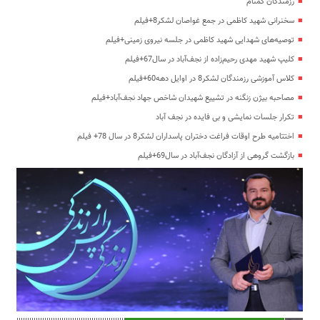
رزمندگان گمنام
سخنرانی شهید کاظمی در جمع غواصان لشکر8+فیلم
توصیه‌های شهدایی شهید کاظمی در جلسه نیروی زمینی+فیلم
کلیپ شهید مهدی رحیم‌زاده از نجف‌آباد در سال67+فیلم
کلاس آموزشی رزمندگان لشکر8 در اوایل دهه60+فیلم
مصاحبه بیژن زنگنه در تشییع شهیدان شاخص جهاد نجف‌آباد+فیلم
تکرار جلسات نمایشی و بی فایده در نجف آباد
اختتامیه طرح اوقات فراغت دختران پاسداران لشکر8 در سال 78+ فیلم
بازگشت گروهی از آزادگان نجف‌آباد در سال69+فیلم