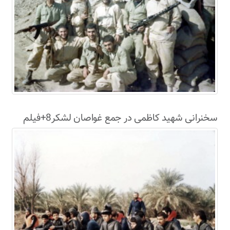
سخنرانی شهید کاظمی در جمع غواصان لشکر8+فیلم