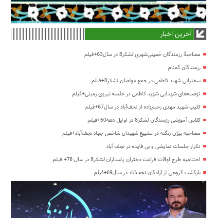
آخرین اخبار
مصاحبۀ رزمندگان خمینی‌شهری لشکر8 در سال63+فیلم
رزمندگان گمنام
سخنرانی شهید کاظمی در جمع غواصان لشکر8+فیلم
توصیه‌های شهدایی شهید کاظمی در جلسه نیروی زمینی+فیلم
کلیپ شهید مهدی رحیم‌زاده از نجف‌آباد در سال67+فیلم
کلاس آموزشی رزمندگان لشکر8 در اوایل دهه60+فیلم
مصاحبه بیژن زنگنه در تشییع شهیدان شاخص جهاد نجف‌آباد+فیلم
تکرار جلسات نمایشی و بی فایده در نجف آباد
اختتامیه طرح اوقات فراغت دختران پاسداران لشکر8 در سال 78+ فیلم
بازگشت گروهی از آزادگان نجف‌آباد در سال69+فیلم