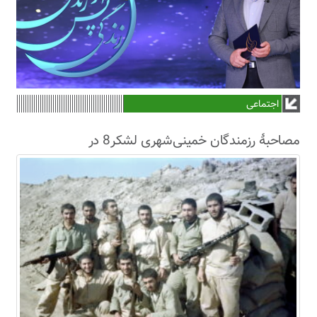
اجتماعی
مصاحبۀ رزمندگان خمینی‌شهری لشکر8 در
سال63+فیلم