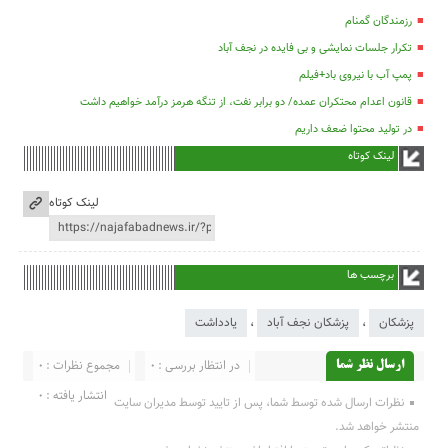
رزمندگان گمنام
تکرار جلسات نمایشی و بی فایده در نجف آباد
پمپ آب با نیروی باد+فیلم
قانون اعدام محتکران عمده/ دو برابر نفت، از تنگه هرمز درآمد خواهیم داشت
در تولید محتوا ضعف داریم
لینک کوتاه
لینک کوتاه
برچسب ها
پزشکان
،
پزشکان نجف آباد
،
یادداشت
در انتظار بررسی : 0
مجموع نظرات : 0
ارسال نظر شما
انتشار یافته : 0
نظرات ارسال شده توسط شما، پس از تایید توسط مدیران سایت
منتشر خواهد شد.