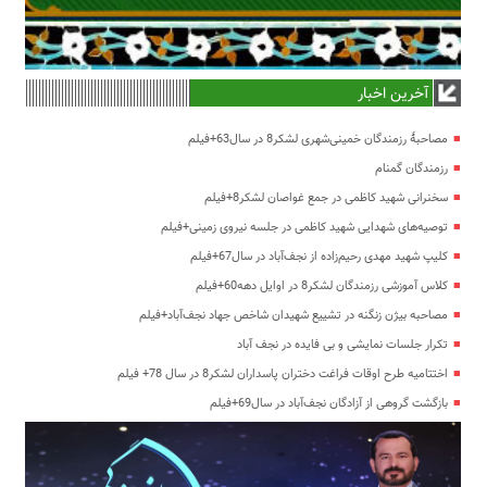
آخرین اخبار
مصاحبۀ رزمندگان خمینی‌شهری لشکر8 در سال63+فیلم
رزمندگان گمنام
سخنرانی شهید کاظمی در جمع غواصان لشکر8+فیلم
توصیه‌های شهدایی شهید کاظمی در جلسه نیروی زمینی+فیلم
کلیپ شهید مهدی رحیم‌زاده از نجف‌آباد در سال67+فیلم
کلاس آموزشی رزمندگان لشکر8 در اوایل دهه60+فیلم
مصاحبه بیژن زنگنه در تشییع شهیدان شاخص جهاد نجف‌آباد+فیلم
تکرار جلسات نمایشی و بی فایده در نجف آباد
اختتامیه طرح اوقات فراغت دختران پاسداران لشکر8 در سال 78+ فیلم
بازگشت گروهی از آزادگان نجف‌آباد در سال69+فیلم