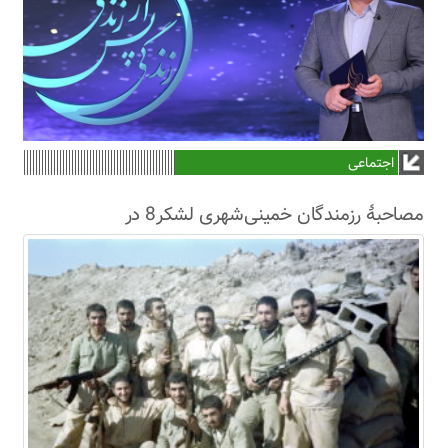
اجتماعی
مصاحبۀ رزمندگان خمینی‌شهری لشکر8 در
سال63+فیلم