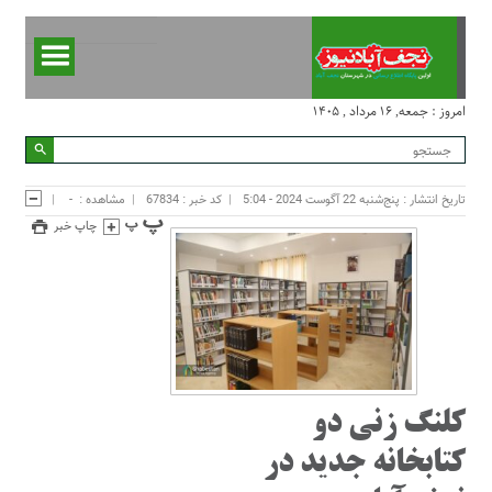
امروز : جمعه, ۱۶ مرداد , ۱۴۰۵
تاریخ انتشار : پنج‌شنبه 22 آگوست 2024 - 5:04
کد خبر : 67834
مشاهده :
-
چاپ خبر
کلنگ زنی دو
کتابخانه جدید در