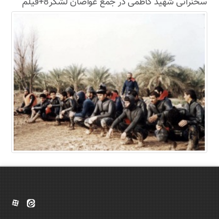
سخنرانی شهید کاظمی در جمع غواصان لشکر8+فیلم