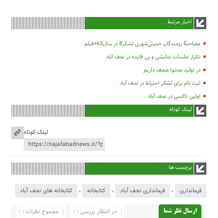
اخبار مرتبط
مصاحبۀ رزمندگان خمینی‌شهری لشکر8 در سال63+فیلم
تکرار جلسات نمایشی و بی فایده در نجف آباد
در تولید محتوا ضعف داریم
ثبت نام برای لشکر احتیاط در نجف آباد
اولین تاکسی در نجف آباد
لینک کوتاه
لینک کوتاه
برچسب ها
فرمانداری
،
فرمانداری نجف آباد
،
کتابخانه
،
کتابخانه های نجف آباد
در انتظار بررسی : 0
مجموع نظرات : 0
ارسال نظر شما