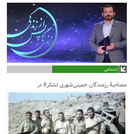
اجتماعی
مصاحبۀ رزمندگان خمینی‌شهری لشکر8 در
سال63+فیلم