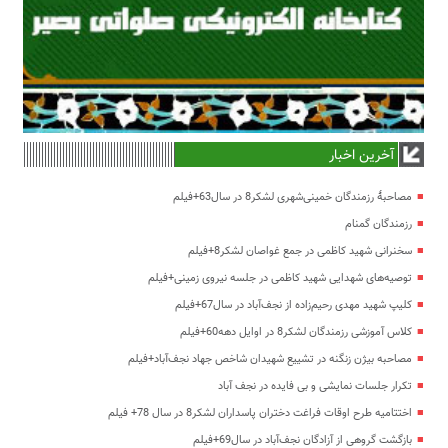
آخرین اخبار
مصاحبۀ رزمندگان خمینی‌شهری لشکر8 در سال63+فیلم
رزمندگان گمنام
سخنرانی شهید کاظمی در جمع غواصان لشکر8+فیلم
توصیه‌های شهدایی شهید کاظمی در جلسه نیروی زمینی+فیلم
کلیپ شهید مهدی رحیم‌زاده از نجف‌آباد در سال67+فیلم
کلاس آموزشی رزمندگان لشکر8 در اوایل دهه60+فیلم
مصاحبه بیژن زنگنه در تشییع شهیدان شاخص جهاد نجف‌آباد+فیلم
تکرار جلسات نمایشی و بی فایده در نجف آباد
اختتامیه طرح اوقات فراغت دختران پاسداران لشکر8 در سال 78+ فیلم
بازگشت گروهی از آزادگان نجف‌آباد در سال69+فیلم