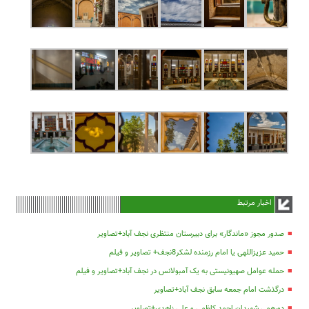
اخبار مرتبط
صدور مجوز «ماندگار» برای دبیرستان منتظری نجف آباد+تصاویر
حمید عزیزاللهی یا امام رزمنده لشکر8نجف+ تصاویر و فیلم
حمله عوامل صهیونیستی به یک آمبولانس در نجف آباد+تصاویر و فیلم
درگذشت امام جمعه سابق نجف آباد+تصاویر
دورهمی شهیدان احمد کاظمی و علی زاهدی+تصاویر