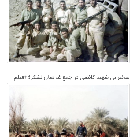
سخنرانی شهید کاظمی در جمع غواصان لشکر8+فیلم