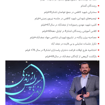
رزمندگان گمنام
سخنرانی شهید کاظمی در جمع غواصان لشکر8+فیلم
توصیه‌های شهدایی شهید کاظمی در جلسه نیروی زمینی+فیلم
کلیپ شهید مهدی رحیم‌زاده از نجف‌آباد در سال67+فیلم
کلاس آموزشی رزمندگان لشکر8 در اوایل دهه60+فیلم
مصاحبه بیژن زنگنه در تشییع شهیدان شاخص جهاد نجف‌آباد+فیلم
تکرار جلسات نمایشی و بی فایده در نجف آباد
اختتامیه طرح اوقات فراغت دختران پاسداران لشکر8 در سال 78+ فیلم
بازگشت گروهی از آزادگان نجف‌آباد در سال69+فیلم