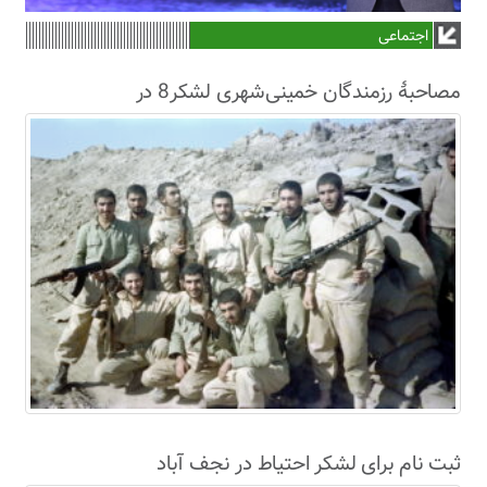
اجتماعی
مصاحبۀ رزمندگان خمینی‌شهری لشکر8 در
سال63+فیلم
ثبت نام برای لشکر احتیاط در نجف آباد