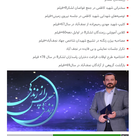
سخنرانی شهید کاظمی در جمع غواصان لشکر8+فیلم
توصیه‌های شهدایی شهید کاظمی در جلسه نیروی زمینی+فیلم
کلیپ شهید مهدی رحیم‌زاده از نجف‌آباد در سال67+فیلم
کلاس آموزشی رزمندگان لشکر8 در اوایل دهه60+فیلم
مصاحبه بیژن زنگنه در تشییع شهیدان شاخص جهاد نجف‌آباد+فیلم
تکرار جلسات نمایشی و بی فایده در نجف آباد
اختتامیه طرح اوقات فراغت دختران پاسداران لشکر8 در سال 78+ فیلم
بازگشت گروهی از آزادگان نجف‌آباد در سال69+فیلم