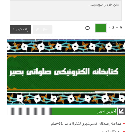
=
3
+
9
ارسال نظر
پاک کردن !
آخرین اخبار
مصاحبۀ رزمندگان خمینی‌شهری لشکر8 در سال63+فیلم
رزمندگان گمنام