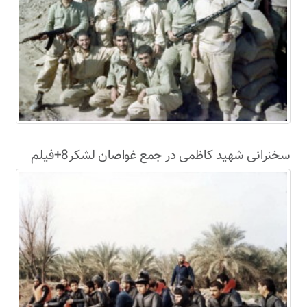
سخنرانی شهید کاظمی در جمع غواصان لشکر8+فیلم