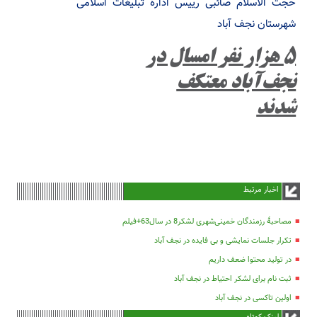
حجت الاسلام صائبی رییس اداره تبلیغات اسلامی
شهرستان نجف آباد
۵ هزار نفر امسال در
نجف‌آباد معتکف
شدند
اخبار مرتبط
مصاحبۀ رزمندگان خمینی‌شهری لشکر8 در سال63+فیلم
تکرار جلسات نمایشی و بی فایده در نجف آباد
در تولید محتوا ضعف داریم
ثبت نام برای لشکر احتیاط در نجف آباد
اولین تاکسی در نجف آباد