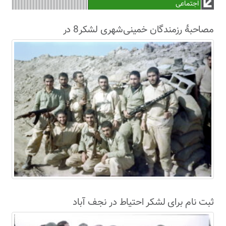
اجتماعی
مصاحبۀ رزمندگان خمینی‌شهری لشکر8 در
سال63+فیلم
ثبت نام برای لشکر احتیاط در نجف آباد