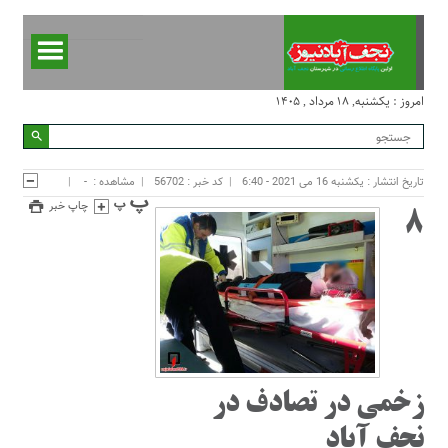
امروز : یکشنبه, ۱۸ مرداد , ۱۴۰۵
تاریخ انتشار : یکشنبه 16 می 2021 - 6:40
کد خبر : 56702
مشاهده :
-
چاپ خبر
۸
زخمی در تصادف در
نجف آباد