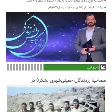
اختتامیه طرح اوقات فراغت دختران پاسداران لشکر8 در سال 78+ فیلم
بازگشت گروهی از آزادگان نجف‌آباد در سال69+فیلم
اجتماعی
مصاحبۀ رزمندگان خمینی‌شهری لشکر8 در
سال63+فیلم