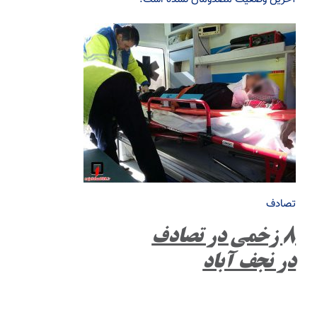
تصادف
۸ زخمی در تصادف
در نجف آباد