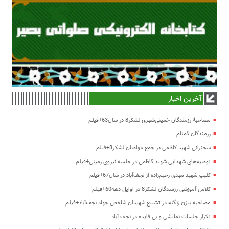
آخرین اخبار
مصاحبۀ رزمندگان خمینی‌شهری لشکر8 در سال63+فیلم
رزمندگان گمنام
سخنرانی شهید کاظمی در جمع غواصان لشکر8+فیلم
توصیه‌های شهدایی شهید کاظمی در جلسه نیروی زمینی+فیلم
کلیپ شهید مهدی رحیم‌زاده از نجف‌آباد در سال67+فیلم
کلاس آموزشی رزمندگان لشکر8 در اوایل دهه60+فیلم
مصاحبه بیژن زنگنه در تشییع شهیدان شاخص جهاد نجف‌آباد+فیلم
تکرار جلسات نمایشی و بی فایده در نجف آباد