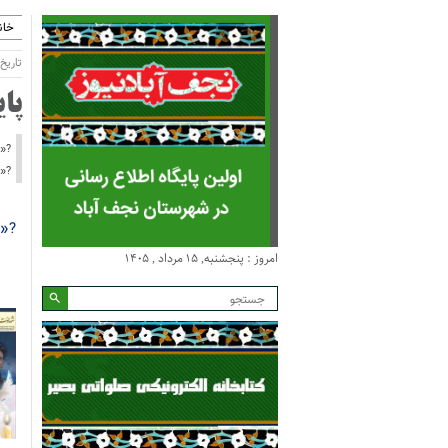
خان
تاریخ انتش
پا
?«م
?«ر
?«م
امروز : پنجشنبه, ۱۵ مرداد , ۱۴۰۵