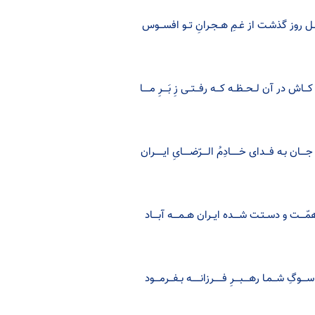
ل روز گذشـت از غـمِ هــجـرانِ تــو افســـوس
ـــاش در آن لــحــظــه کـــه رفـــتــی زِ بَــــرِ مـــــا
ــــان بـه فـــدای خــــــادِمُ الــــرّضـــــایِ ایــــــران
مّــــت و دســتـت شــــده ایــران هــمــــه آبــــاد
ـــوگِ شـــمـا رهــــبــــرِ فــــــرزانــــــه بــفـــرمــــود