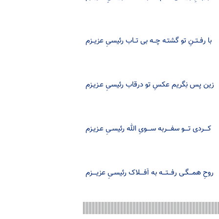
با رفــتــنِ تو گشتـه چــه بی تــاب رئیسیِ عزیــزم
زین پس نِگریم عکسِ تو درقاب رئیسیِ عـزیـزم
کــــردی تــــو سفــــربه ســــویِ الله رئیسـیِ عـزیـزم
روحِ همـــگـی رفـــتـــه به اَفــــلاک رئیسـیِ عزیــــزم