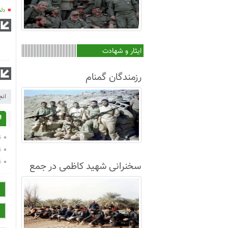
دلم
ایثار و شهادت
رزمندگان گمنام
انج
ا
ن
ن
ن
سخنرانی شهید کاظمی در جمع
غواصان لشکر8+فیلم