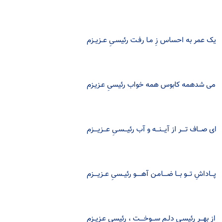
یک عمر به احساس زِ مـا رفـت رئیسـیِ عــزیــزم
می شدهمه کابوس همه خواب رئیسیِ عـزیـزم
ای صـــاف تــــر از آیـــنـــه و آب رئیـــسـیِ عـــزیــــزم
پـــاداشِ تـــو بـــا ضــــامـن آهـــــو رئیــسیِ عــزیــــزم
از بهـــرِ رئیسـی دلـم ســـوخــــت ، رئیسیِ عـزیــزم