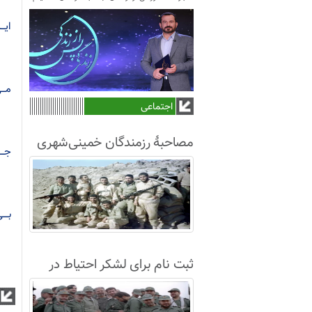
ایــ
مـــی
اجتماعی
مصاحبۀ رزمندگان خمینی‌شهری
جــــ
لشکر8 در سال63+فیلم
بـــ
ثبت نام برای لشکر احتیاط در
نجف آباد