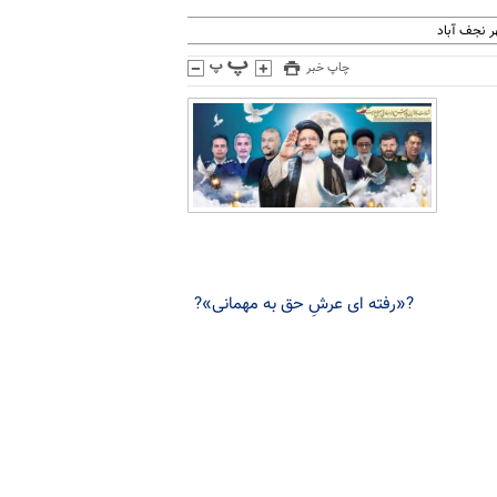
 نجف آباد
چاپ خبر
?«رفته ای عرشِ حق به مهمانی»?