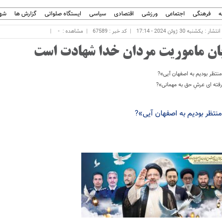
ه
فرهنگی
اجتماعی
ورزشی
اقتصادی
سیاسی
ایستگاه صلواتی
گزارش ها
شهر
ار : یکشنبه 30 ژوئن 2024 - 17:14
کد خبر : 67589
مشاهده :
-
یان ماموریت مردان خدا شهادت است
نتظر بودیم به اصفهان آیی»?
فته ای عرشِ حق به مهمانی»?
نتظر بودیم به اصفهان آیی»?