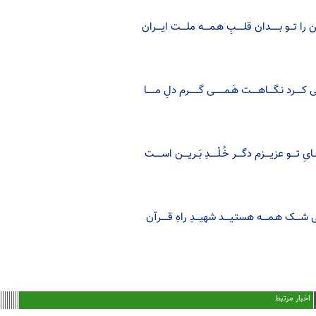
ـن را تـــو بــــــدان قلـــــبِ هـمــــه ملــــت ایــــران
 کـــــرد نـگــــاهـــــت هَـمـــــــی گـــــــرم دلِ مــــــا
ـایِ تــــو عزیــــزم دگــــر خُـلْـــــدِ بَــریــــن اســـــت
ـی شــــک هـمــــه هستـیــــد شهیـــدِ راهِ قـــــرآن
اخبار مرتبط