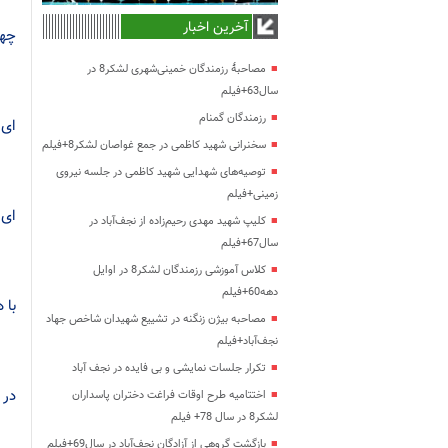
آخرین اخبار
چهـ
مصاحبۀ رزمندگان خمینی‌شهری لشکر8 در
سال63+فیلم
رزمندگان گمنام
ای ک
سخنرانی شهید کاظمی در جمع غواصان لشکر8+فیلم
توصیه‌های شهدایی شهید کاظمی در جلسه نیروی
زمینی+فیلم
ای ج
کلیپ شهید مهدی رحیم‌زاده از نجف‌آباد در
سال67+فیلم
کلاس آموزشی رزمندگان لشکر8 در اوایل
دهه60+فیلم
با ه
مصاحبه بیژن زنگنه در تشییع شهیدان شاخص جهاد
نجف‌آباد+فیلم
تکرار جلسات نمایشی و بی فایده در نجف آباد
در سـ
اختتامیه طرح اوقات فراغت دختران پاسداران
لشکر8 در سال 78+ فیلم
بازگشت گروهی از آزادگان نجف‌آباد در سال69+فیلم