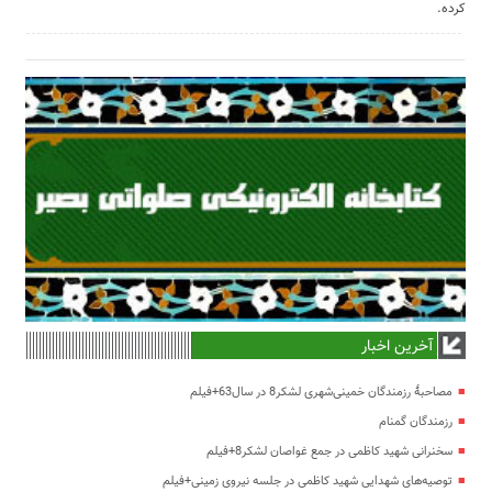
کرده.
آخرین اخبار
مصاحبۀ رزمندگان خمینی‌شهری لشکر8 در سال63+فیلم
رزمندگان گمنام
سخنرانی شهید کاظمی در جمع غواصان لشکر8+فیلم
توصیه‌های شهدایی شهید کاظمی در جلسه نیروی زمینی+فیلم