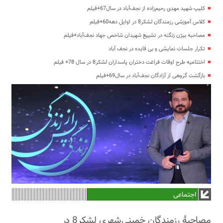
کلیپ شهید مهدی رحیم‌زاده از نجف‌آباد در سال67+فیلم
کلاس آموزشی رزمندگان لشکر8 در اوایل دهه60+فیلم
مصاحبه بیژن زنگنه در تشییع شهیدان شاخص جهاد نجف‌آباد+فیلم
تکرار جلسات نمایشی و بی فایده در نجف آباد
اختتامیه طرح اوقات فراغت دختران پاسداران لشکر8 در سال 78+ فیلم
بازگشت گروهی از آزادگان نجف‌آباد در سال69+فیلم
اجتماعی
مصاحبۀ رزمندگان خمینی‌شهری لشکر8 در