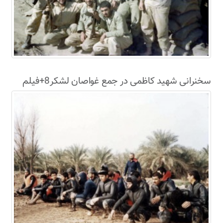
سخنرانی شهید کاظمی در جمع غواصان لشکر8+فیلم