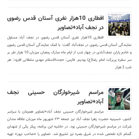
افطاری 10هزار نفری آستان قدس رضوی
در نجف‌ آباد+تصاویر
افطاری 10هزار نفری آستان قدس رضوی در نجف‌ آباد مسئول
نمایندگی آستان قدس رضوی در نجف‌آباد گفت: با کمک نمایندگی آستان قدس رضوی
و خادم یاران نجف‌آبادی در چهار شب از ایام ماه مبارک رمضان میزبان 10 هزار نفر بر
سر سفره پربرکت امام رضا(ع) بودیم. فارس: حجت‌الاسلام مهدی سلطانی افزود: هر
شب 2 هزار
مراسم شیرخوارگان حسینی نجف
آباد+تصاویر
مراسم شیرخوارگان حسینی نجف آباد+تصاویر همزمان با سراسر
کشور، حسینیه حضرت زهرا نجف آباد نیز جمعه ۲۳ شهریور ماه میزبان علاقه مندان
شرکت در مراسم شیرخوارگان حسینی بود. در حاشیه این برنامه، پیکر یکی از شهدای
گمنام تازه تفحص شده در شرق بصره نیز تشییع شد. تصاویر را «صاحب نیوز» تهیه